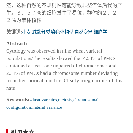
然，这种自然的不规则性可能导致非整倍体后代的产
生。３．５７％的细胞发生了易位，群体的２．２
２％为单体植株。
关键词:
小麦 减数分裂 染色体构型 自然变异 细胞学
Abstract:
Cytology was observed in nine wheat varietal
populations.The results showed that 4.53% of PMCs
contained at least one unpaired of chromosomes and
2.31% of PMCs had a chromosome number deviating
from their normal numbers.Clearly irregularities of this
natu
Key words:
wheat varieties,meiosis,chromosomal
configuration,natural variance
引用本文