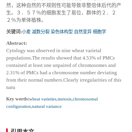
然，这种自然的不规则性可能导致非整倍体后代的产
生。３．５７％的细胞发生了易位，群体的２．２
２％为单体植株。
关键词:
小麦 减数分裂 染色体构型 自然变异 细胞学
Abstract:
Cytology was observed in nine wheat varietal
populations.The results showed that 4.53% of PMCs
contained at least one unpaired of chromosomes and
2.31% of PMCs had a chromosome number deviating
from their normal numbers.Clearly irregularities of this
natu
Key words:
wheat varieties,meiosis,chromosomal
configuration,natural variance
引用本文