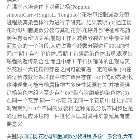
在温室水培条件下对通辽杨(Populus
simoniiCarr.×P.nigraL.‘Tongliao’)花粉母细胞减数分裂
进程及其染色体行为进行了研究。结果表明:(1)通辽杨
花粉母细胞减数分裂与其雄花芽/花序外部特征和花药
颜色有着密切关系,前期Ⅰ作为减数分裂过程中最关键
而复杂的一个阶段,大约占整个减数分裂进程90%的时
间;中期Ⅰ存在单价体,后期Ⅰ有落后染色体出现,表现出
较强的遗传杂合性,而且中期Ⅱ平行纺锤体的出现与天
然花粉中大花粉的存在之间可能有着一定的联系;(2)在
通辽杨减数分裂过程中核仁数目存在1~8个的动态变化,
这种现象可能与杨属植物古多倍性起源有关,并推测通
辽杨染色体组内至少存在8对带有次缢痕的染色体;(3)
在同一个花芽,同一个小花,乃至同一个花药中,往往能同
时观察到5~9个不同的分裂相,这种减数分裂不同步性是
通辽杨适应环境的一种进化表现,对其种群繁殖具有重
要意义。
关键词:
通辽杨,花粉母细胞,减数分裂进程,多核仁,杂合性,大花