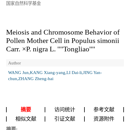
国家自然科学基金
Meiosis and Chromosome Behavior of
Pollen Mother Cell in Populus simonii
Carr. ×P. nigra L. ''''Tongliao''''
Author
WANG Jun,KANG Xiang-yang,LI Dai-li,JING Yan-
chun,ZHANG Zheng-hai
摘要
访问统计
参考文献
相似文献
引证文献
资源附件
摘要: