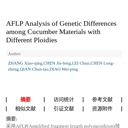
AFLP Analysis of Genetic Differences
among Cucumber Materials with
Different Ploidies
Author
ZHANG Xiao-qing,CHEN Jin-feng,LEI Chun,CHEN Long-
zheng,QIAN Chun-tao,DIAO Wei-ping
摘要
访问统计
参考文献
相似文献
引证文献
资源附件
摘要:
采用AFLP(Amplified fragment length polymorphism)技