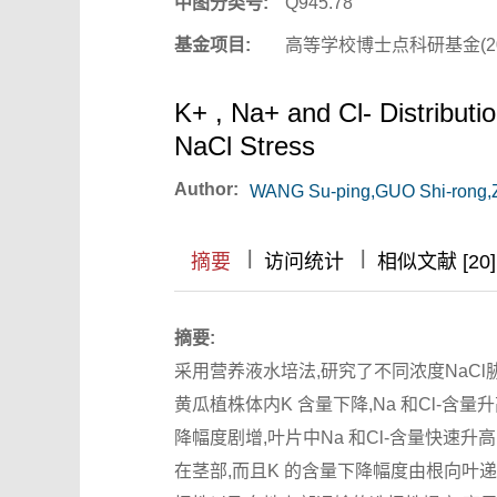
中图分类号:
Q945.78
基金项目:
高等学校博士点科研基金(200
K+ , Na+ and Cl- Distribut
NaCl Stress
Author:
WANG Su-ping,GUO Shi-rong,Z
|
|
|
|
摘要
访问统计
相似文献 [20]
摘要:
采用营养液水培法,研究了不同浓度NaCl胁
黄瓜植株体内K 含量下降,Na 和Cl-含量升
降幅度剧增,叶片中Na 和Cl-含量快速升高
在茎部,而且K 的含量下降幅度由根向叶递