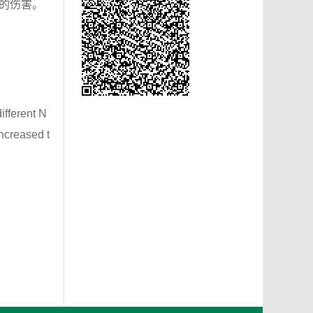
迫的伤害。
ifferent N
ncreased t