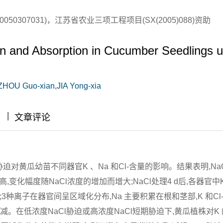
50307031)，江苏省农业三项工程项目(SX(2005)088)资助
ion and Absorption in Cucumber Seedlings 
HOU Guo-xian,JIA Yong-xia
|
|
|
文章评论
迫对黄瓜幼苗不同器官K 、Na 和Cl-含量的影响。结果表明,Na
高,变化幅度随NaCl浓度的增加而增大;NaCl处理4 d后,各器官中
;3种离子在器官间呈区域化分布,Na 主要积累在根和茎部,K 和Cl
减。在低浓度NaCl胁迫或高浓度NaCl短期胁迫下,黄瓜植株对K