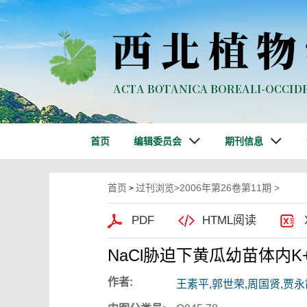
首页
编辑委员会
期刊信息
首页
过刊浏览
>
2006年第26卷第11期
>
>
PDF
HTML阅读
NaCl胁迫下黄瓜幼苗体内K
作者:
王素平,郭世荣,周国贤,贾永