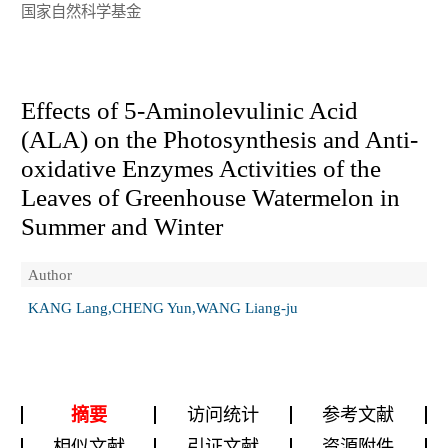
国家自然科学基金
Effects of 5-Aminolevulinic Acid
(ALA) on the Photosynthesis and Anti-
oxidative Enzymes Activities of the
Leaves of Greenhouse Watermelon in
Summer and Winter
Author
KANG Lang,CHENG Yun,WANG Liang-ju
摘要
访问统计
参考文献
相似文献
引证文献
资源附件