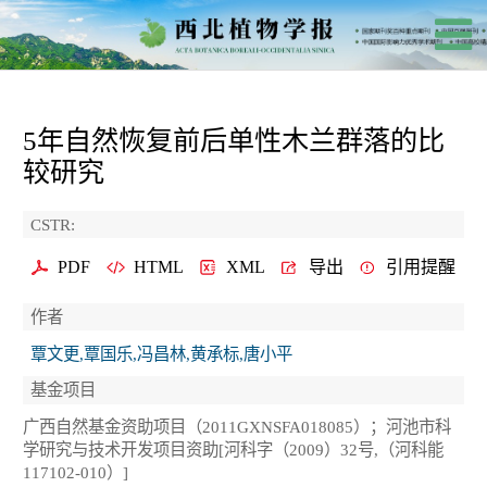
5年自然恢复前后单性木兰群落的比
较研究
CSTR:
PDF
HTML
XML
导出
引用提醒
作者
覃文更,覃国乐,冯昌林,黄承标,唐小平
基金项目
广西自然基金资助项目（2011GXNSFA018085）；河池市科
学研究与技术开发项目资助[河科字（2009）32号,（河科能
117102-010）]