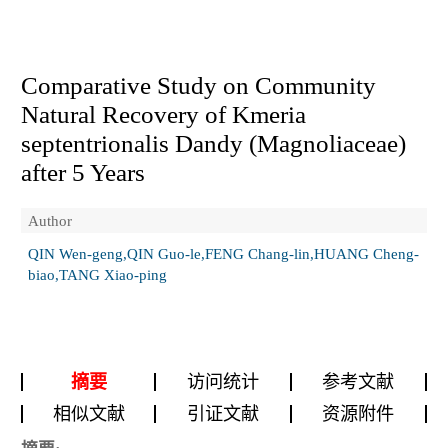
Comparative Study on Community
Natural Recovery of
Kmeria
septentrionalis
Dandy (Magnoliaceae)
after 5 Years
Author
QIN Wen-geng,QIN Guo-le,FENG Chang-lin,HUANG Cheng-
biao,TANG Xiao-ping
摘要
访问统计
参考文献
相似文献
引证文献
资源附件