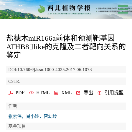
盐穗木miR166a前体和预测靶基因
ATHB8like
的克隆及二者靶向关系的
鉴定
DOI:
10.7606/j.issn.1000-4025.2017.06.1073
CSTR:
PDF
HTML
XML
导出
引用提醒
作者
张素伟，易小娅，曾幼玲
基金项目