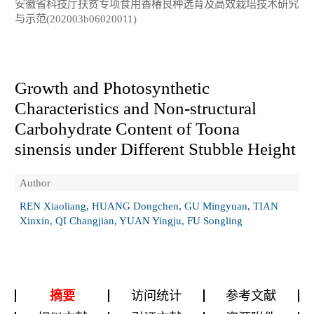
安徽省科技厅扶贫专项食用香椿良种选育及高效栽培技术研究
与示范(202003b06020011)
Growth and Photosynthetic
Characteristics and Non-structural
Carbohydrate Content of
Toona
sinensis
under Different Stubble Height
Author
REN Xiaoliang, HUANG Dongchen, GU Mingyuan, TIAN
Xinxin, QI Changjian, YUAN Yingju, FU Songling
摘要
访问统计
参考文献