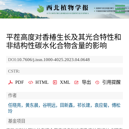
平茬高度对香椿生长及其光合特性和
非结构性碳水化合物含量的影响
DOI:
10.7606/j.issn.1000-4025.2023.04.0648
CSTR:
PDF
HTML
XML
导出
引用提醒
作者
任晓亮，黄东晨，谷明远，田新鑫，祁长建，袁应菊，傅松
玲
基金项目