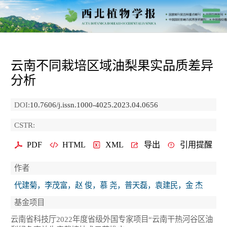
云南不同栽培区域油梨果实品质差异
分析
DOI:
10.7606/j.issn.1000-4025.2023.04.0656
CSTR:
PDF
HTML
XML
导出
引用提醒
作者
代建菊，李茂富，赵 俊，慕 尧，普天磊，袁建民，金 杰
基金项目
云南省科技厅2022年度省级外国专家项目“云南干热河谷区油