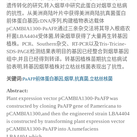
遗传转化的研究,转入烟草中研究此蛋白对烟草立枯病
的抗性。从美洲商陆叶片中获得美洲商陆抗真菌蛋白
前体蛋白基因cDNA序列,构建植物表达载体
pCAMBIA1300-PaAFP,通过三亲杂交法将其导入根癌农
杆菌LBA4404受体菌,转染烟草获得了大量再生转基因
植株。PCR、Southern杂交、RT-PCR以及Tris-Tricine-
SDS-PAGE检测结果表明目的基因已经整合到烟草基因
组中,并且已经得到转译。转基因植株苗期抗立枯病试
验表明,转基因烟草植株对立枯丝核菌表现出了抗性。
关键词:
PaAFP前体蛋白基因,烟草,抗真菌,立枯丝核菌
Abstract:
Plant expression vector pCAMBIA1300-PaAFP was
constructed by cloning PaAFP gene of P.americana to
pCAMBIA1300,and then the engineered strain LBA4404
is constructed by transforming plant expression vector
pCAMBIA1300-PaAFP into A.tumefaciens
LBA4404,which