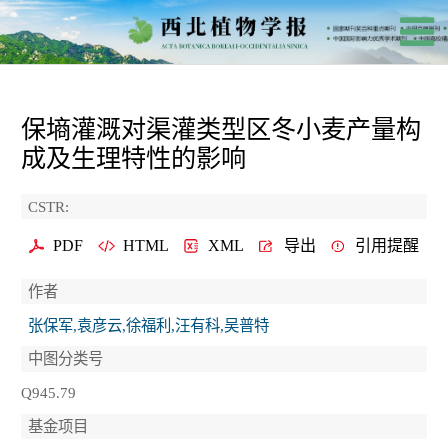
保墒灌溉对渠灌类型区冬小麦产量构
成及生理特性的影响
CSTR:
PDF
HTML
XML
导出
引用提醒
作者
张保军,袁彦云,徐福利,汪有科,吴普特
中图分类号
Q945.79
基金项目