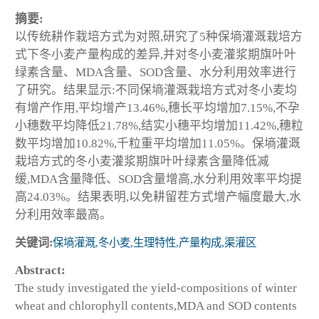
摘要:
以传统耕作栽培方式为对照,研究了5种保墒灌溉栽培方
式下冬小麦产量构成的差异,并对冬小麦灌浆期旗叶叶
绿素含量、MDA含量、SOD含量、水分利用效率进行
了研究。结果显示:不同保墒灌溉栽培方式对冬小麦均
有增产作用,平均增产13.46%,穗长平均增加7.15%,不孕
小穗数平均降低21.78%,结实小穗平均增加11.42%,穗粒
数平均增加10.82%,千粒重平均增加11.05%。保墒灌溉
栽培方式的冬小麦灌浆期旗叶叶绿素含量降低减
缓,MDA含量降低、SOD含量增高,水分利用效率平均提
高24.03%。结果表明,以免耕留茬方式增产幅度最大,水
分利用效率最高。
关键词:
保墒灌溉,冬小麦,生理特性,产量构成,渠灌区
Abstract:
The study investigated the yield-compositions of winter
wheat and chlorophyll contents,MDA and SOD contents