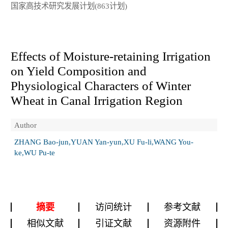
国家高技术研究发展计划(863计划)
Effects of Moisture-retaining Irrigation
on Yield Composition and
Physiological Characters of Winter
Wheat in Canal Irrigation Region
Author
ZHANG Bao-jun,YUAN Yan-yun,XU Fu-li,WANG You-
ke,WU Pu-te
摘要
访问统计
参考文献
相似文献
引证文献
资源附件