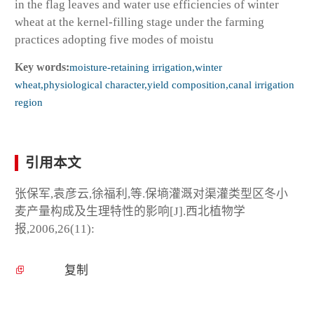
in the flag leaves and water use efficiencies of winter
wheat at the kernel-filling stage under the farming
practices adopting five modes of moistu
Key words:
moisture-retaining irrigation,winter
wheat,physiological character,yield composition,canal irrigation
region
引用本文
张保军,袁彦云,徐福利,等.保墒灌溉对渠灌类型区冬小
麦产量构成及生理特性的影响[J].西北植物学
报,2006,26(11):
复制