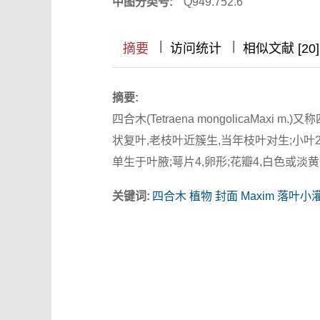
中图分类号:
Q949.752.6
|
|
|
|
摘要
访问统计
相似文献 [20]
摘要:
四合木(Tetraena mongolicaMa
状复叶,老枝叶近簇生,当年枝叶对生;小叶2
单生于叶腋;萼片4,卵形;花瓣4,白色或淡黄
关键词:
四合木 植物 封面 Maxim 落叶小