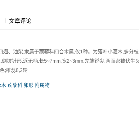
|
|
|
文章评论
xi m.)又称四翅、油柴,隶属于蒺藜科四合木属,仅1种。为落叶小灌木,多
,倒披针形,近无柄,长5~7mm,宽2~3mm,先端锐尖,两面密被伏
色;雄蕊8,2轮
灌木 蒺藜科 卵形 附属物