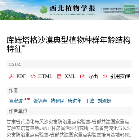
库姆塔格沙漠典型植物种群年龄结构
*
特征
CSTR:
PDF
HTML
XML
导出
引用提醒
作者
袁宏波
张锦春
褚建民
唐进年
丁峰
刘淑娟
作者单位
甘肃省荒漠化与风沙灾害防治重点实验室-省部共建国家重点
实验室培育基地#$NL 甘肃省治沙研究所,甘肃省荒漠化与风沙
灾害防治重点实验室-省部共建国家重点实验室培育基地#$NL