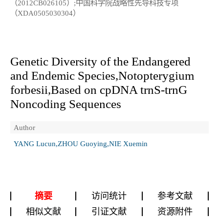
（2012CB026105）;中国科学院战略性先导科技专项
（XDA0505030304）
Genetic Diversity of the Endangered
and Endemic Species,
Notopterygium
forbesii
,Based on cpDNA
trn
S-
trn
G
Noncoding Sequences
Author
YANG Lucun,ZHOU Guoying,NIE Xuemin
摘要
访问统计
参考文献
相似文献
引证文献
资源附件