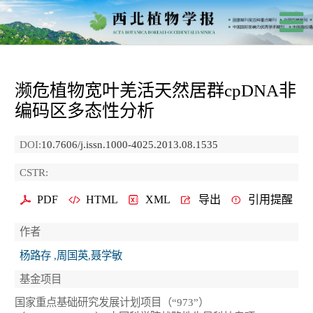
濒危植物宽叶羌活天然居群cpDNA非
编码区多态性分析
DOI:
10.7606/j.issn.1000-4025.2013.08.1535
CSTR:
PDF
HTML
XML
导出
引用提醒
作者
杨路存 ,周国英,聂学敏
基金项目
国家重点基础研究发展计划项目（“973”）