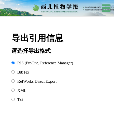
导出引用信息
请选择导出格式
RIS (ProCite, Reference Manager)
BibTex
RefWorks Direct Export
XML
Txt