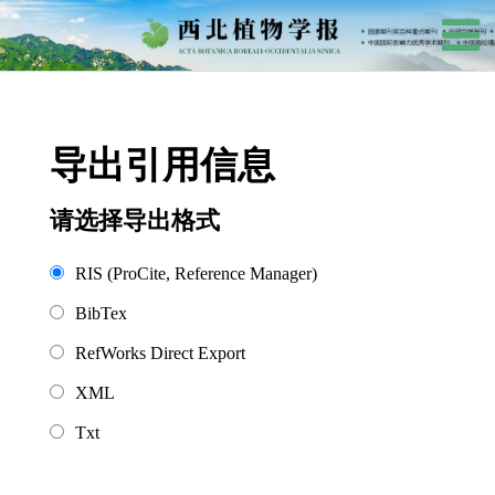
导出引用信息
请选择导出格式
RIS (ProCite, Reference Manager)
BibTex
RefWorks Direct Export
XML
Txt