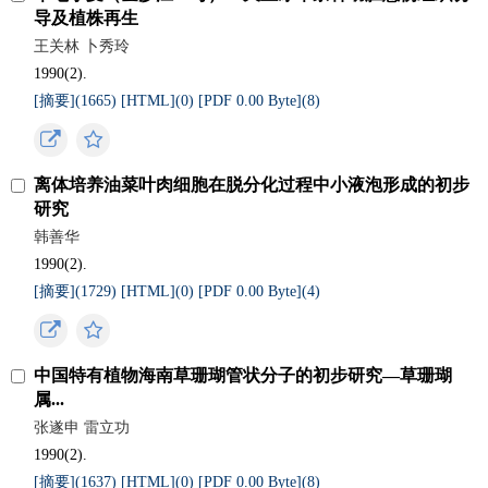
导及植株再生
王关林 卜秀玲
1990(2).
[摘要](
1665
)
[HTML](
0
)
[PDF 0.00 Byte](
8
)
离体培养油菜叶肉细胞在脱分化过程中小液泡形成的初步
研究
韩善华
1990(2).
[摘要](
1729
)
[HTML](
0
)
[PDF 0.00 Byte](
4
)
中国特有植物海南草珊瑚管状分子的初步研究—草珊瑚
属...
张遂申 雷立功
1990(2).
[摘要](
1637
)
[HTML](
0
)
[PDF 0.00 Byte](
8
)