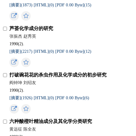
[摘要](
1873
)
[HTML](
0
)
[PDF 0.00 Byte](
15
)
芦荟化学成分的研究
张振杰 赵秀英
1990(2).
[摘要](
2217
)
[HTML](
0
)
[PDF 0.00 Byte](
12
)
打破碗花花的杀虫作用及化学成分的初步研究
阎钟坤 刘绍友
1990(2).
[摘要](
1926
)
[HTML](
0
)
[PDF 0.00 Byte](
6
)
六种酸橙叶精油成分及其化学分类研究
黄远征 陈全友