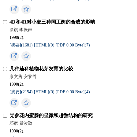
4D和4R对小麦三种同工酶的合成的影响
徐旗 李振声
1990(2).
[摘要](
1681
)
[HTML](
0
)
[PDF 0.00 Byte](
7
)
几种茄科植物花芽发育的比较
康文隽 安黎哲
1990(2).
[摘要](
2154
)
[HTML](
0
)
[PDF 0.00 Byte](
4
)
党参花内蜜腺的显微和超微结构的研究
邓彦 景汝勤
1990(2).