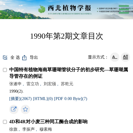
1990年第2期文章目次
显示方式：
全 选
导出
中国特有植物海南草珊瑚管状分子的初步研究—草珊瑚属
导管存在的例证
张遂申
,
雷立功
,
刘宏颀
,
苏乾元
1990(2).
[摘要](
2067
)
[HTML](
0
)
[PDF 0.00 Byte](
7
)
4D和4R对小麦三种同工酶合成的影响
徐旗
,
李振声
,
穆素梅