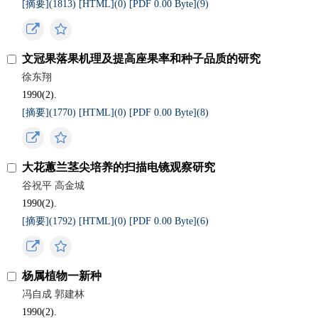
[摘要](
1813
)
[HTML](
0
)
[PDF 0.00 Byte](
9
)
文冠果落果机理及提高座果率和种子品质的研究
徐东翔
1990(2).
[摘要](
1770
)
[HTML](
0
)
[PDF 0.00 Byte](
8
)
大花蕙兰茎尖培养的扫描电镜观察研究
谷祝平 高金城
1990(2).
[摘要](
1792
)
[HTML](
0
)
[PDF 0.00 Byte](
6
)
杨属植物一新种
冯自成 郭建林
1990(2).